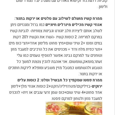
קוביות דלעת גזר וקישוא מאודים עם מעט ג'ינג'ר מגורד שום
ולימון.
ממרח קשיו מושלם לשילוב עם סלטים או ירקות בתנור:
אגוזי קשיו מכילים מינרלים חיוניים
כמו ברזל ומגנזיום ניתן
לשלב אותם ליצירת חלב יוגורט וגבינות צמחיות- לגבינת קשיו
במרקם למריחה: 2 כוסות קשיו -השרו את הקשיו ל20 דקות
במים וסננו +2 שיני שום+מיץ סחוט מלימון אחד+חצי כוס מים
+חצי כפית מלח ורוד = מכניסים את כל הרכיבים למעבד מזון
וטוחנים עד למרקם גבינה אפשר להוסיף טעמים כמו עלי
זעתר,סומאק,שומשום. אני אוהבת להכין צנצנת למשך כל
השבוע ולהשתמש כמטבל מזין משביע ומופלא לירקות חתוכים
או ירקות בתנור.
ממרח פסטו שמקפיץ כל תבשיל וסלט: 2 כוסות עלים
ירוקים-
בזיליקום/פטרוזיליה/רוקט+2 כוסות אגוזי מלך+לימון
אחד סחוט+4 שיני שום+כוס שמן זרעי ענבים או זית= להכניס
למעבד מזון ולטחון למרקם פסטו.