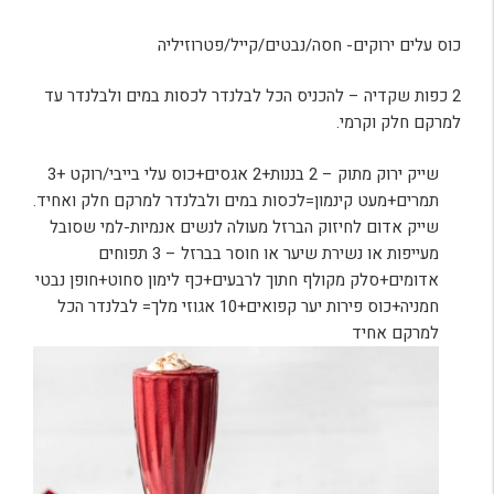
כוס עלים ירוקים- חסה/נבטים/קייל/פטרוזיליה
2 כפות שקדיה – להכניס הכל לבלנדר לכסות במים ולבלנדר עד
למרקם חלק וקרמי.
שייק ירוק מתוק – 2 בננות+2 אגסים+כוס עלי בייבי/רוקט +3
תמרים+מעט קינמון=לכסות במים ולבלנדר למרקם חלק ואחיד.
שייק אדום לחיזוק הברזל מעולה לנשים אנמיות-למי שסובל
מעייפות או נשירת שיער או חוסר בברזל – 3 תפוחים
אדומים+סלק מקולף חתוך לרבעים+כף לימון סחוט+חופן נבטי
חמניה+כוס פירות יער קפואים+10 אגוזי מלך= לבלנדר הכל
למרקם אחיד