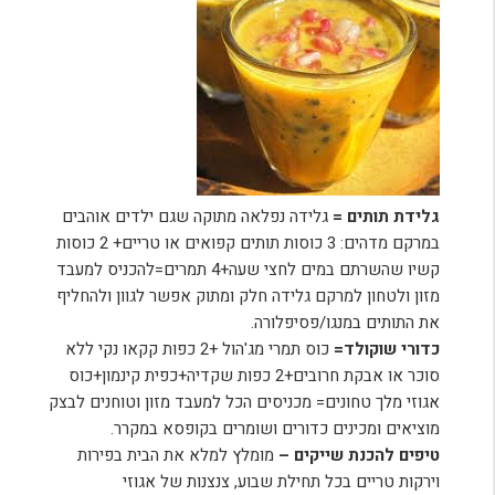
גלידת תותים =
גלידה נפלאה מתוקה שגם ילדים אוהבים
במרקם מדהים: 3 כוסות תותים קפואים או טריים+ 2 כוסות
קשיו שהשרתם במים לחצי שעה+4 תמרים=להכניס למעבד
מזון ולטחון למרקם גלידה חלק ומתוק אפשר לגוון ולהחליף
את התותים במנגו/פסיפלורה.
כדורי שוקולד=
כוס תמרי מג'הול +2 כפות קקאו נקי ללא
סוכר או אבקת חרובים+2 כפות שקדיה+כפית קינמון+כוס
אגוזי מלך טחונים= מכניסים הכל למעבד מזון וטוחנים לבצק
מוציאים ומכינים כדורים ושומרים בקופסא במקרר.
טיפים להכנת שייקים –
מומלץ למלא את הבית בפירות
וירקות טריים בכל תחילת שבוע, צנצנות של אגוזי