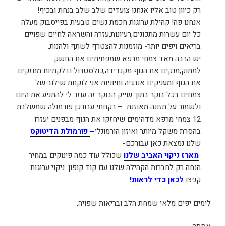
רק כיוון טוב אליו אנחנו צועדים שלב שלב בנחת ובכיף!
אנחנו פה! קהילת ערוגות חכמת נשים טבעית בפייסבוק מעלה
כל יום עשרות מתכונים,רעיונות,עזרה והשראה לחיים שפויים
בריאים ויפים יותר- מוזמנות להצטרף לשתף ולהנות.
יש הרבה מאד צמחי מרפא שמפחיתים את החשק
למתוק,מנקים את הגוף מקנדידה,כולסטרול ודלקתיות מחזקים
את הגוף ומעניקים אנרגיה וחיוניות אני לוקחת שילוב של
צמחים בכל בוקר בתוך שייק הבוקר זה עוזר לי להתניע את היום
ולשמור על תזונה מאוזנת – רקחתי עבורכן פורמולה שמשלבת
12 צמחי מרפא מדהימים שיחזקו את הגוף מבפנים יעזרו
בהסרת משקל מיותר ואיזון הורמונלי
–
פורמולת הדיטוקס
שלנו נמצאת כאן עבורכם-
מארז ניקוי האביב שלנו
שכולל עוד כמה פינוקים במחיר
הנחה רק לחברות הקהילה שלנו עם קוד קופון: ניקוי ערוגות
קפצו
לכאן כדי לראות
!
לימים יפים מלאי שמחת הלב ובריאות שפויה,