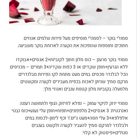
סמוז'י בוקר – לסמוז'י מוסיפים מעל פירות שלמים אגוזים
חתוכים ותוספות שהופכות את הקערה לארוחת בוקר משביעה.
סמוזי בוקר מרענן – כוס מלון חתוך לקוביות+2 אגסים+אבוקדו
ללא הגרעין+חופן שקדים או 3 כפות שקדיה+3 תמרים – מכניסים
הכל לבלנדר מכסים במים מעט מתחת לקו הפירות מבלנדרים
מרקם סמיך שניתן לאכות בכפית מעבירים לקערה ומקשטים
מלמעלה בקוביות מלון קטנות ענבים ואגוזי מלך.
סמוזי ירוק לניקוי עמוק – נפלא לחיזוק הגוף ולתחושה רעננה
ואנרגטית: 3 אגסים+2 מלפפונים+תפוח+חופן עלי נענע+כוס נבטי
אלפלפא+3 עלי חסה+מעט ג'ינג'ר וכף לימון-לכסות במים
ולבלנדר למרקם סמיך להעביר לקערה ולקשט בענבים
סגולים+פיסטוק לא קלוי.