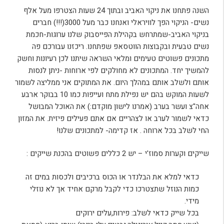
השנה פתחנו את ניקוי האביב ובתוך 24 שעות הצטרפו מעל אלף
נשים- הניקוי הפך לוויראלי ואנחנו כבר מעל 3000(!!!) חברים
בניקוי האביב-שמתרחש בקהילת הפייסבוק שלנו ערוגות-חכמת
נשים טבעית ובקבוצות הווטסאפ שפתחנו. ריכזנו עבורכם פה
מתכונים פשוטים טעימים ומלאי השראה שיתנו לכן רעיונות וחשק
להמשיך יחד. המתכונים לא מחולקים לפי ארוחות -ניתן לנסות
אותם ולשלב אותם במהלך היום. את המתוקים אני ממליצה לשמור
לשעות המוקש בהם יש נפילת מתח ועייפות כמו 10 בבוקר ארבע
אחה"צ ועשר בערב (אמרנו לישון מוקדם:) את האוכל המבושל
כדאי לשמור לערב או לצהריים אם אתם פעילים פיזית. את המזון
החי לשלב בכל ארוחה . אז קדימה- למתכונים שלנו!
שייקים וקערות סמוז'י – יש 2 כללים פשוטים בהכנת שייקים :
כדאי למלא את הבלנדר או הכוס ברכיבים ולכסות במים זה
כמות הנוזל שתצטרכו כדי לקבל מרקם אחיד אך לא נוזלי
מידי.
בכל שייק כדאי לשלב: פירות,עלים ירוקים