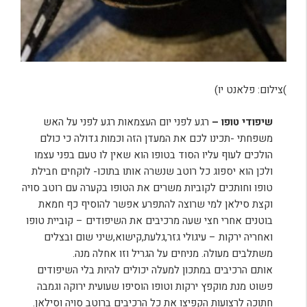
)צילום: פלאנט יו)
שיפודי טופו –
רגע לפני יום העצמאות רגע לפני על האש
משפחתי -תכינו לכם את המעדן הזה וכמות גדולה כי כולם
הולכים לעוף עליו הסוד בטופו הוא שאין לו טעם בפני עצמו
ולכן הוא יספוג כל רוטב שנשרה אותו בתוכו- לוקחים חבילת
טופו וחותכים לקוביות משרים את הטופו בקערה עם רוטב סויה
וקצת סילאן למי שרוצה להתפרע אפשר להוסיף כף חמאת
בוטנים אחרי חצי שעה מרכיבים את השיפודים – קוביית טופו
ואחריה ירקות – עיגולי גזר,גלעת,קישוא,שיני שום ובצלים
משתלבים מעולה. מניחים על הגריל וזו אחלה מנה.
אותם הרכיבים במתכון למעלה יכולים להיות בלי השיפודים
פשוט מנת מוקפץ ירקות וטופו הוסיפו שעועית ירוקה וגמבה
חתוכה לרצועות הקפיצו את כל הרכיבים ברוטב סויה וסילאן.