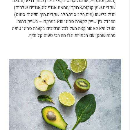
(נענע,חסה,קייל,אורוגולה,נבטים,עלי בייבי) שומן בריא (חמאת
שקדים,שמן קוקוס,אבוקדו,חמאת אגוזי לוז,אגוזים שלמים)
ונוזל כלשהו (מים,חלב סויה,חלב שקדים,מיץ תפוזים סחוט)
ההבדל בין שייק לקערת סמוזי הוא במרקם – בשייק כמות
הנוזל היא כאמור קצת מעל לכל הרכיבים בקערת סמוזי טיפה
פחות שחקו עם הכמויות וגלו מה הכי טעים קל וכיף.