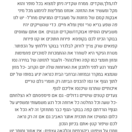
לוז,מלך,שקדים. ממרח שקדיה ניתן למצוא בכל סופר והוא
מקל ומעשיר את התזונה. אנחנו ממליצות להימנע מכל מיני
אבקות קסם של מזונות על מעובדים המגיעים מחו"ל- יש לנו
פה שפע בריא טרי זמין ומלא חיים. כדי שהשייקים יהיו
משביעים הוסיפו אבוקדו/שקדים ונבטים .אם אתם עמוסים
בבוקר הכינו לכם בקופסא פירות חתוכים או קנו פירות
קפואים שרק צריך לזרוק לבלנדר בבוקר וללחוץ על הכפתור.
מטרת הניקוי היא לשחרר את ההתמכרות לסוכרים פחמימות
ומזון חומצי כמו קפה ואלכוהול- ולעבור לתזונה של בחירה נסו
לעצור רגע לפני ולתכנן את הארוחות שלה יום הקרוב -כל מזון
שנמצא במקרר ובמזווה וברחבי הבית כנראה יגיע בסופו של יום
לתוך הגוף אז נסו להכניס הביתה רק חומרי גלם טריים
איכותיים שתרצו שיכנסו אליכם לגוף.
צעדים קטנים שינויים גדולים- גם אם פיספסתם לא הצלחתם
-כל שעה וכל החלטה כל ארוחה וכל רגע משמעותי ומשפיע על
הגוף! הורדתם קפה בבוקר-הגוף כבר מתחזק! זה לא הכל או
כלום המשיכו את תוכנית אתגר האביב גם אם זה רק נראה
לכם שיפור קטן-אתם בכיוון הנכון.
וותרו על שיפוט ביקורתיות והלקאה עצמית- אין אסור ומותר יש