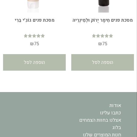
מסכת פנים חֵימָר יָרוֹק וּלְמֵינְרֵיהּ
מסכת פנים גוֹגִ׳י בֵּרִי
דורג
דורג
₪
75
₪
75
4.84
4.80
מתוך 5
מתוך 5
הוספה לסל
הוספה לסל
אודות
כתבו עלינו
אצלנו בחוות הצמחים
בלוג
חנות המוצרים שלנו