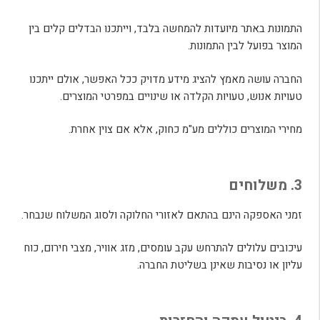
התמונות באתר מיועדות להמחשה בלבד, וייתכנו הבדלים קלים בין
המוצר בפועל לבין התמונות.
החברה עושה מאמץ להציג מידע מדויק ככל האפשר, אולם ייתכנו
טעויות אנוש, טעויות הקלדה או שינויים במפרטי המוצרים.
מחירי המוצרים כוללים מע"מ כחוק, אלא אם צוין אחרת.
3. משלוחים
זמני האספקה הינם בהתאם לאזורי החלוקה ולסוג המשלוח שנבחר.
עיכובים עלולים להתרחש עקב עומסים, מזג אוויר, מצבי חירום, כוח
עליון או נסיבות שאינן בשליטת החברה.