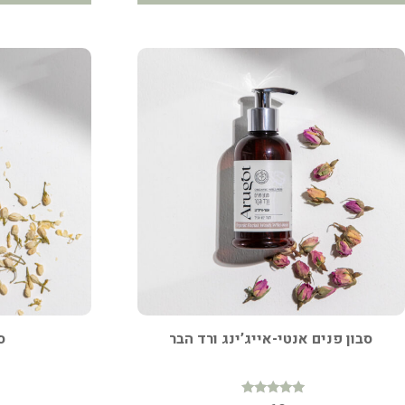
סבון פנים אנטי-אייג’ינג ורד הבר
סב
דורג