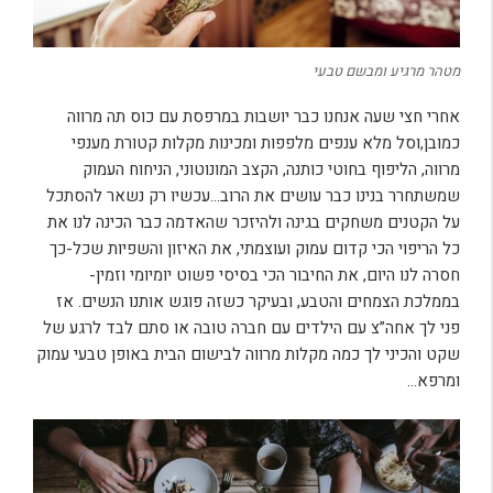
מטהר מרגיע ומבשם טבעי
אחרי חצי שעה אנחנו כבר יושבות במרפסת עם כוס תה מרווה
כמובן,וסל מלא ענפים מלפפות ומכינות מקלות קטורת מענפי
מרווה, הליפוף בחוטי כותנה, הקצב המונוטוני, הניחוח העמוק
שמשתחרר בנינו כבר עושים את הרוב…עכשיו רק נשאר להסתכל
על הקטנים משחקים בגינה ולהיזכר שהאדמה כבר הכינה לנו את
כל הריפוי הכי קדום עמוק ועוצמתי, את האיזון והשפיות שכל-כך
חסרה לנו היום, את החיבור הכי בסיסי פשוט יומיומי וזמין-
בממלכת הצמחים והטבע, ובעיקר כשזה פוגש אותנו הנשים. אז
פני לך אחה”צ עם הילדים עם חברה טובה או סתם לבד לרגע של
שקט והכיני לך כמה מקלות מרווה לבישום הבית באופן טבעי עמוק
ומרפא…