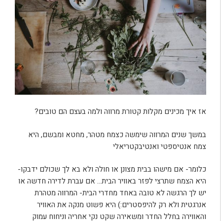
אז איך מכינים מקלות קטורת מרווה ולמה בעצם הם טובים?
במשך שנים המרווה שימשה כצמח מטהר, מחטא ומבשם, היא
צמח אנטיספטי ואנטיבקטריאלי
כלומר- אם מישהו בבית מצונן או חולה ולא בא לך שכולם ידבקו-
היא הצמח שתרצי לפזר באוויר הבית… אם עברת לדירה חדשה או
יש לך הרגשה לא טובה באחד מחדרי הבית- המרווה מטהרת
אנרגטית ולא רק להיפסטרים:) היא פשוט מנקה את האוויר
והאווירה בחלל החדר ומשאירה שקט נקי אחריה וניחוח עמוק