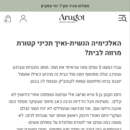
משלוח מהיר תוך 7 ימי עסקים
ילוג
תוכן
0
האלכימיה הנשית-ואיך תכיני קטורת
מרווה לבית?
עברו כמעט 5 שנים מאז שראיתי את תמר, מסוג החברות שברגע
שהרכב שלה סופסוף חונה מול הבית זה מרגיש כאילו אתמול
ישבנו בגינה וחיפשנו שמות לקטנצ’יק שצמח לה בבטן.
היום הקטן בן 5 והיא מגיעה אלי שרוטה ושפופה אחרי גירושין לא
קלים… משיכות חבל הדדיות הרבה כאב מיותר שבעיקר מספר כמה
אהבה הייתה שם…אני מרגישה שהמילים לא יהיו חומר הגלם
העיקרי היום ואחרי חיבוק ראשון אנחנו ישר עוברות לגינה. לא
משנה כמה שנים אני לומדת ומלמדת על צמחים ונשים-
כשהמפגש הזה קורה זה תמיד נוגע ומפתיע…תמרי נמשכת ישר