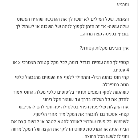
ומרגיע.
והאמת…שכל המילים לא יעשו לך את ההרגשה שהריח הפשוט
שלה עושה- אז זה הזמן לקפוץ לגינה של השכנה או לשתול לך
בעציץ בכניסה קצת מרווה…
איך מכינים מקלות קטורת?
קטפי לך כמה ענפים בגודל דומה, לכל מקל קטורת תצטרכי 3 או
4 ענפים.
קחי חוט כותנה רגיל- ותתחילי ללפף את הענפים מהגבעול כלפי
מטה בספירלה
כשהגעת לסוף הענפים תחזרי בליפופים כלפי מעלה, החוט אמור
להדק את כל העלים בדרך עד שנוצר מקל ריחני.
את המקלות שליפפת הניחי בסלסילה יפה ותני להם להתייבש
קצת- אפשר גם להבעיר את המקל מיד אחרי הליפוף.
לשימוש: כל פעם שתרצי לאוורר לחטא לטהר או לבשם קצת את
הבית הגינה או המרפסת פשוט הדליקי את הקצה של המקל מרווה
ותני לו לעשן הכל החוצה…