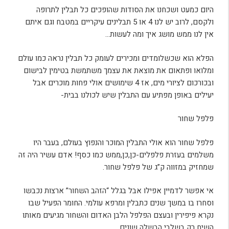
היום כמעט ושכחנו את הסודות שהופכים כל תבלין לתרופה
ולקסם, לרוב יש לנו 4 או 5 תבלינים עיקריים במטבח וגם איתם
אין לנו ממש מושג איך ומה לעשות…
הפלא הוא שכשלומדים ומכירים לעומק כל תבלין נראה כמו עולם
ומלואו ופתאום את מוצאת את עצמך משתמשת בטימין לבישום
ובכורכום לציורי מים, אז 4 שימושים אולי פחות מוכרים אבל
יעילים באופן מפתיע עם התבלין שיש לכולנו בבית-
פלפל שחור
פלפל שחור הוא אולי התבלין המוכר והנפוץ בעולם, בעבר היו
משלמים בעזרת פלפלים-כן,כן,ממש כמו כסף! אדם עשיר היה זה
שמחזיק במזווה ק”ג של פלפל שחור.
אי אפשר לדמיין אפילו אבל בגלל “הזהב השחור” ארצות נכבשו
וסחרו בו במשך שנים כתבלין ומרפא עולמי. החומר הפעיל שבו
נקרא פיפירין ובעצם הפלפל הלבן האדום והשחור מגיעים מאותו
השיח רק בשלבי הבשלה שונים.