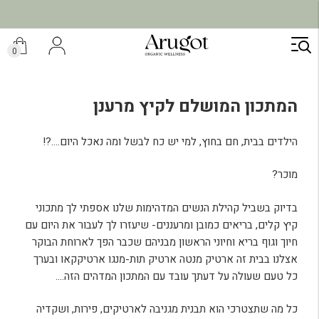
משלוח מהיר תוך 7 ימי עסקים
ילוג
תוכן
0
המתכון המושלם לקיץ מרענן
הילדים בבית, חם בחוץ, למי יש כח לבשל ומה נאכל היום….?!
מוכר?
בדיוק בשביל קהילת הנשים המדהימות שלנו אספתי לך מתכוני
קיץ קלים, בריאים כמובן ומרעננים- שיעזרו לך לעבור את היום עם
חיוך וגוף בריא וחיוני הראשון מבניהם שכבר הפך לארוחת הבוקר
אצלנו בבית זה ארטיק מנטה ארטיק תות-מנגו ארטיקקאו ובערך
כל טעם שעולה על דעתך עובד עם המתכון המדהים הזה….
כל מה שתצטרכי הוא תבנית מגניבה לארטיקים, פירות, ושקדיה