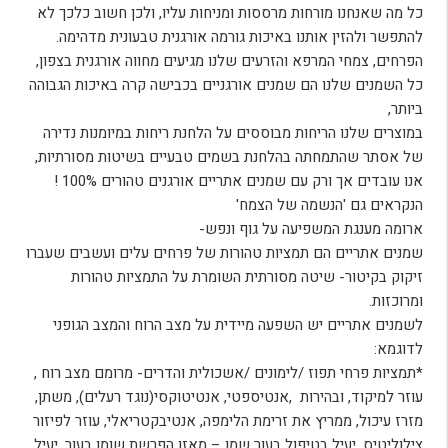
כל מה שאנחנו מורחות מרססות ומניחות עליו, ולכן חשוב כלכך לא
להתפשר ולהזין אותנו באיכות גורמה אורגנית טבעונית מדהימה.
הפרחים, צמחי המרפא והזרעים שלנו מגיעים מחווה אורגנית בצפון,
כל השמנים שלנו הם שמנים אורגניים בכבישה קרה באיכות הגבוהה
ביותר,
במוצרים שלנו הריחות מבוססים על הלחנת ריחות במיומנות נדירה
של אסתר שהתמחתה בהלחנת בשמים טבעיים בשיטות מסורתיות,
אנו עובדים אך ורק עם שמנים אתריים אורגנים טהורים 100% !
הנקראים גם 'הנשמה של הצמח'
ארומה מענגת המשפיעה על גוף ונפש-
שמנים אתריים הם תמציות טהורות של פרחים עלים ועשבים שעברו
זיקוק בקיטור- שיטה מסורתית השומרת על התמציות טהורות
ומרוכזות.
לשמנים אתריים יש השפעה מיידית על מצב הרוח והמצב הגופני
לדוגמא:
*תמציות פרחי תפוז /לימונים /אשכולית והדרים- מרומם מצב רוח ,
עוזר למיקוד, ובהירות
,
אנטיספטי, אנטיטוקסי(נוגד רעלים), משתן,
מזרז עיכול, ממריץ את זרימת הלימפה, אנטיבקטריאלי, עוזר לפיזור
צילוליטיס, יעיל בטיפול בעור שמן – מאזן הפרשת שומן בעור, יעיל