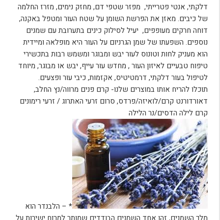
דלקתי, אנטי פטרייתי, מפזר שטפי דם, מחזק נימים, מזרז החלמה
של כיבים. מאזן את הפרשת השומן על שטח העור ומטפל באקנה,
דוחה חרקים מעופפים, יעיל לסילוק כינים בתערובת עם שמנים
נוספים. השפעתו של שמן הגרניום על העור היא מופלאה ומיידית
הוא מעניק לחות וטונוס לעור יבש ומבוגר ומשמש רבות בתכשירי
טיפוח טבעיים לאיזון העור , מחדש עור עייף, יבש או מבוגר, מיוחד
לטיפול בעור דלקתי, דרמטיטיס, אקזמות, כיבי עור ופצעים
.
תוכלו להריח אותו במוצרים שלנו- קרם פנים מרווה/נץ החלב,
דאורדורנט קרם/לואיזה/פרדס, סרום זרעי האתרוג / זרעי רימונים
קרם לילה הדסים/נר הלילה
* – הלבנדר הוא
מלך השמנים, זהו אחד השמנים הבודדים שמותר למרוח ישירות על