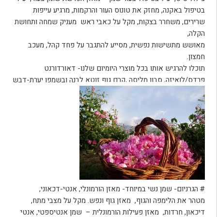
בטיפול באקנה, מחזק את טונוס העור והרקמות, מרגיע עייפות
שרירים, משחרר בצקות, מקל על כאבי ראש מעניק שמחה ותחושת
הקלה,
מאושש מתשישות נפשית, מסייע להתגבר על פחד קהל, מעכב
חמצון
.
תוכלו להרגיש אותו בכל מוצרי היומיום שלנו- דאורדורנט
פרדס/לואיזה, סבון מליסה ,קרם גוף זוטא לבנה ובשמפו יערת-דבש
# הגרניום- שמן נשי במיוחד- מאזן הורמונלי, אנטי-דכאוני,
מטהר את הלימפה והגוף, מאזן גוף ונפש. מקל על מצבי מתח,
דיכאון, חרדות, מאזן פעילות הורמונלית – שמן אנטיספטי, אנטי