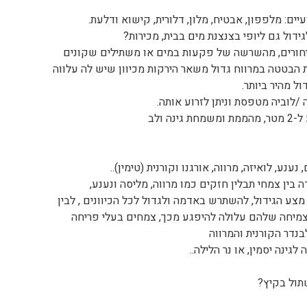
ים: מלפפון, אבטיח, מלון, דלורית, קישוא ודלעת.
דול גם ליופי בצנצנת מים בבית, מכירות?
יחורים, מהשרשה של פקעות במים או משתילים שקונים
הבטטה במרווח גדול משאר הירקות מכיוון שיש לה עלווה
ל מהיר ביותר.
 /לוביה מטפסת וניתן לזרוע אותה.
נה ולב
ענע, לואיזה, מרווה, אורגנו וקורנית (טימין)..
בין צמחי תבלין חזקים כמו מרווה, מליסה ונענע,
ע הגידול, להשתרש באדמה ולגדול לכל הכיוונים , לבין
מיחה שלהם עלולה להיפגע מכך, צמחים בעלי פריחה
נדר הקורנית והמרווה
לגינה יסמין, או נר הלילה..
תול בקיץ?