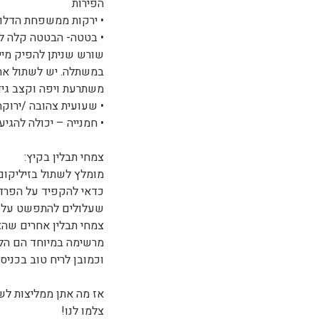
הפירות
• ירקות ממשפחת הדלועי
• בטטה- הבטטה קלה לגי
שורש שניתן להפיק מי
במשתלה. יש לשתול את 
משתרעת ויפה וקצב גידו
• שעועית צהובה /ירוקה
• חמנייה – יכולה להגיע ל-2 מטר, מהממת ומשמחת גי
צמחי תבלין בקיץ:
מומלץ לשתול בזיליקום, נ
כדאי להקפיד על הפרדה 
שעלולים להתפשט על מצ
צמחי תבלין אחרים שהצ
מרשימה במיוחד הם הלב
וכמובן לריח טוב בכניסה 
אז מה אתן ממליצות לש
צלמו לנו!