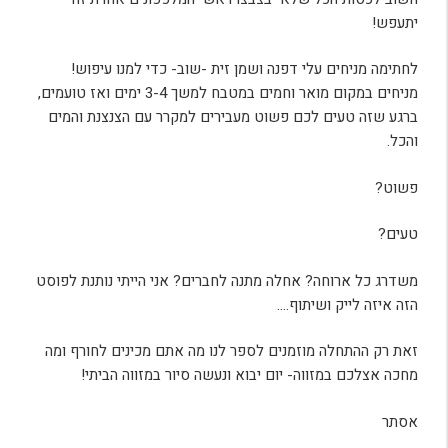
יתעפש!
לחתימה מניחים עלי דפנה ושמן זית -שוב- כדי למנו עיפוש!
מניחים במקום מואר וחמים במטבח למשך 3-4 ימים ואז טועמים,
ברגע שזה טעים לכם פשוט מעבירים למקרר עם הצנצנת והמים
והכל.
פשוט?
טעים?
משדרג כל ארוחה? אחלה מתנה לחברים? אני הייתי נותנת לפוסט
הזה איזה לייק ושיתוף….
זאת רק ההתחלה מוזמנים לספר לנו מה אתם מכינים לחורף ומה
מחכה אצלכם במזווה- יום יבוא ונעשה סיור במזווה הביתי!
אסתר