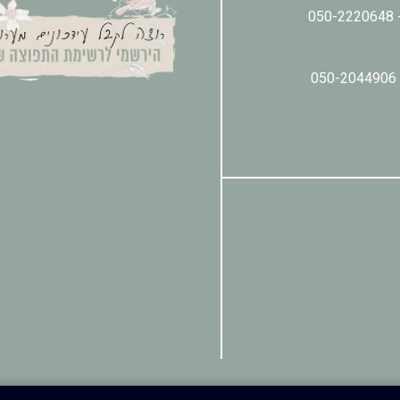
050-2220648
050-2044906