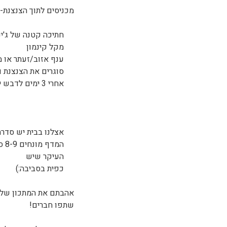
מכניסים לתוך הצנצנת- 4 שיני שום קלופו
חתיכה קטנה של ג'ינ
מקל קינמון
ענף אזוב/זעתר או מ
סוגרים את הצנצנת ו
אחרי 3 ימים לדבש יש טעם ארומטי מדהים וזה רק הולך ומשתבח עם הזמן
אצלנו בבית יש סדרת
המ
העיקר שיש
כפית בסביבה:)
אהבתם את המתכון שלנ
שתפו חברים!