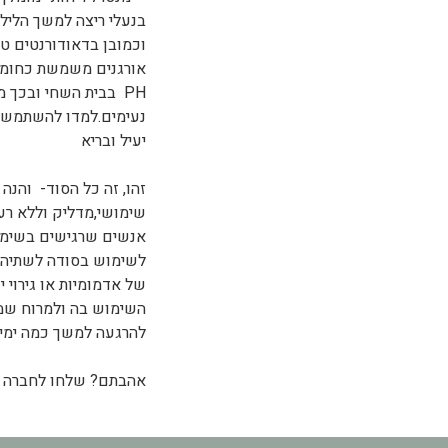
בנעלי ריצה למשך הליל
וכמובן בדאודורנטים ט
אורגנים משמשת כחומר
PH בבית השחי ובכך מ
נעימים.למדו להשתמש
יעיל ובריא
זהו, זה כל הסוד- והנה
שימושי,מדליק וללא רע
אנשים שרגישים בשימוש
לשימוש בסודה לשתיה 
של אדמומיות או גירוי 
השימוש בה ולמרוח שמן
להרגעה למשך כמה ימים
אהבתם? שלחו לחברה טו