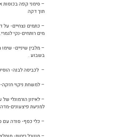
– סימני קפה בכוסות או
תוך דקה
– כתמים נצחיים- על ד
מים רותחים-נקי לגמרי.
– מלבין שיניים- שימו
בשבוע .
– לכביסה לבנה- הוסיפ
– למשחת ניקוי חזקה- 
– לאיזון הורמונלי של 
למניעת פיצעונים-מדהי
– כלי כסף- סודה עם ס
– מנטרל ריחות- מומלץ