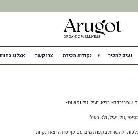
משלוח מהיר תוך 7 ימי עסקים
נעים להכיר
נקודות מכירה
צרו קשר
אצלנו בחוות
שסביבכם- בריא, יעיל, זול ופשוט-
סי ,זול, יעיל, ולא רעיל!
כות- להשרות בקערת מים עם כף סודה יצאו נקיות