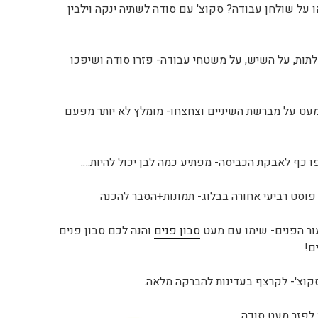
 על שולחן עבודה? סקוצ' עם סודה לשתיה ינקה וילבין
לתות, על השיש, על משטחי עבודה- פזרו סודה ושיפכו
 מעט על מברשת השיניים וצחצחו- מומלץ לא יותר מפעם
ו כף לאבקת הכביסה- מפתיע כמה לבן יכול להיות….
פוסט רביעי אחורה בבלוג- תמונות+הסבר להכנה
עור הפנים- שימו עם מעט
סבון פנים
והנה לכם סבון פנים
ם!
קוצ'- לקרצף בעדינות להברקה מלאה.
 לפזר מעט סודה