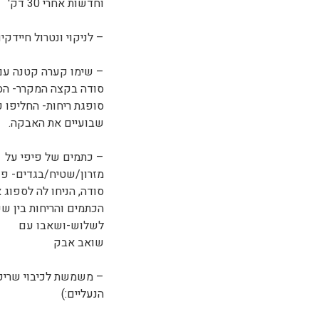
וחדשות אחרי 30 דק'
– לניקוי ונטרול חיידק
– שימו קערה קטנה ע
סודה בקצה המקרר- הס
סופגת ריחות- החליפו כ
שבועיים את האבקה.
– כתמים של פיפי על
מזרון/שטיח/בגדים- פז
סודה, הניחו לה לספוג 
הכתמים והריחות בין ש
לשלוש-ושאבו עם
שואב אבק
– משמשת לכיבוי שריפה
הנעליים:)