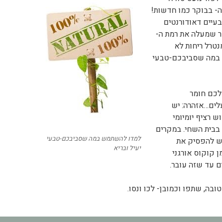
ה- בבוקר כמו חדשות!
בעיים דאודורנטים
 שמעלה את רמת ה-
נטרל ריחות לא
 במה שסביבכם-טבעי
 לכם חומר
לים…אזהרה: יש
 רציף יומיומי
בבית השחי. במקרים
למדו להשתמש במה שסביבכם-טבעי
יש להפסיק את
יעיל ובריא
 קוקוס אורגני
 עד שזה עובר.
בה, שתפו וכמובן- לכו ונסו.