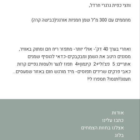
וחצי כפית גרגרי חרדל,
מחממים עם 300 מ"ל שמן חמניות אורגני(כבישה קרה)
ואחרי בערך 40 דק'- אולי יותר- מתפזר ריח חם ומתוק באוויר,
מסננים היטב את השמן ומבקבקים-כדאי להוסיף שמנים
אתריים: 5 פצ'ולי+2 קינמון+4 תפוז לנער ולעסות גפיים קרות
כאבי פרקים שרירים תפוסים- מיד מורגש חום באזור שמעסים…
תענוג!!תנסו? תספרו לי!
אודות
כתבו עלינו
אצלנו בחוות הצמחים
בלוג