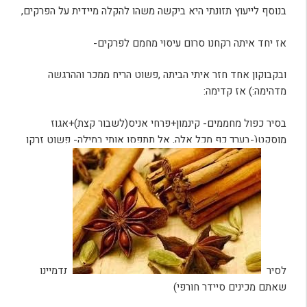
בנוסף לייעוץ תזונתי היא ביקשה משהו להקלה מיידית על הפרקים,
אז יחד איתה רקחנו סרום עיסוי מחמם לפרקים-
ובקבוקון אחד חזר איתי הביתה ,פשוט הריח ממכר וההרגשה
מדהימה:) אז קדימה:
בסיר כפול מחממים- קינמון+פרחי אניס(לשבור קצת)+אגוז
מוסקט(-בערך כף מכל אלה, אל תתפסו אותי במילה- פשוט זרקו
לסיר
ותדמיינו
שאתם מכינים סיידר חורפי)