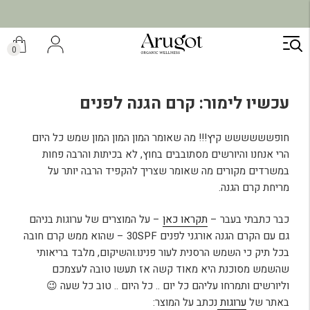
ילוג
תוכן
0
עכשיו לימור: קרם הגנה לפנים
חופשששששש קיץ!!! מה שאומר המון המון המון שמש כל היום
הרי אנחנו והיורשים מסתובבים בחוץ, לא בכיתות והרבה פחות
במשרדים מקורים מה שאומר שצריך להקפיד הרבה יותר על
מריחת קרם הגנה.
כבר כתבתי בעבר –
תקראו כאן
– על המוצרים של ערוגות בניהם
גם עם הקרם הגנה אורגני לפנים 30SPF – שהוא ממש קרם חובה
בכל תיק כי השמש הרסנית לעור פנינו.והשיקום, מלבד בריאותי
שהשמש מסוכנת היא מאוד קשה אז תעשו טובה לעצמכם
וליורשים ותמרחו עליהם כל יום .. כל היום .. טוב כל שעה 😉
באתר של
ערוגות
נכתב על המוצר: