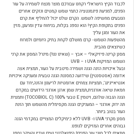
לכבוד הקיץ הישראלי רקחנו עבורכם מוצר מנצח לשמירה על עור
הפנים, למניעת פיגמנטציה כתמי שמש קמטים ונזקים אחרים
הנובעים מחשיפה לשמש. הקרם שלנו יכול להחליף את קרם
הפנים בתקופת הקיץ! הוא נספג בקלות, בניחוח עדין ומרענן, מזין
את העור ומגן עליך
מהשפעות השמש- קרם מושלם לקחת בתיק היומיום ולמרוח
כשיוצאים מהבית.
מסנן קרינה פיזיקאלי – אבץ – (שאינו ננו!) מינרל המסנן את קרני
השמש המזיקות UVA ו – UVB
ובעל איכויות הזנה הגנה ושמירה מיטבית על העור, תמצית אצה
אדומה (אסטסנטין) שידועה כמסננת הגנה טבעית ומעניקה איכויות
אנטיאייגינג’, תמציות צמחים ארומטיות לריענון והזנה,יחד עם
חמאת שיאה אורגנית,תמצית שמן ארגן אורגני הידועים במקדם
הגנה הגבוה שלהם, ויטמין E טבעי 100% (TOCOBIOL C) ותמצית
תה ירוק אורגני – המעניקים הגנה מקסימלית מהשמש תוך הזנת
העור בטוב ביותר.
מסנן מקרני UVA ו- UVB ללא כימיקלים המצויים במקדמי הגנה
גבוהים אחרים המזיקים לגופנו.
מתאים לכל סוגי עור הפנים! היפואלרגני נעים ועדין והעיקר נספג