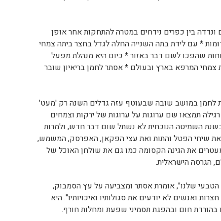
ם ונדדה בין כפרים נידחים במטרה להתחקות אחר אופן
מות * עם לידת בתה השנייה החלה לגדל בחצר ביתה צמחי
ות שהפכו לשם דבר באזור * כיום היא מנהלת מפעל
 צמחי המרפא בארץ ובעולם * אסתר לחמן בריאיון שובר
לחמן במושב שובה שבעוטף עזה גדלים השנה רק 'מעט'
רגילה תמצאו שם ערוגות על ערוגות של ירקות וצמחים
בשנת השמיטה הנוכחית לא נשתל שום דבר חדש, ולמרות
ת שיחי הפטל והתות ואת עצי הפקאן, האפרסק, המשמש,
עטרים את הגינה הקסומה כמו גם את שולחן האוכל של
ם, הגרסה הישראלית.
הטבעי שלנו", אומרת אסתר ומצביעה על עץ הסמבוק,
צרות ואנשים לא יודעים את סגולותיו ואיכויותיו". היא
ו בהורדת חום ובהפגת תסמיני שפעת ומחלות חורף.