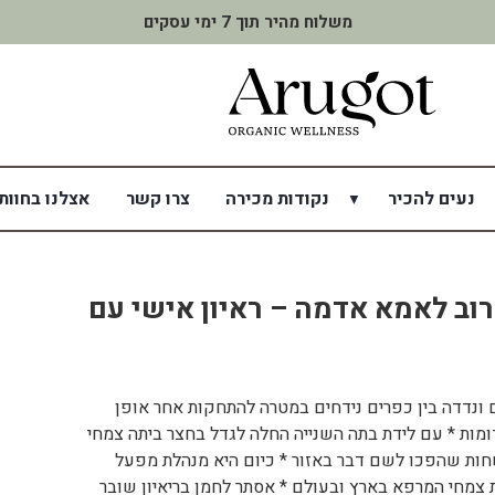
משלוח מהיר תוך 7 ימי עסקים
נעים להכיר
נקודות מכירה
צרו קשר
אצלנו בחוות
רוב לאמא אדמה – ראיון אישי עם
ם ונדדה בין כפרים נידחים במטרה להתחקות אחר אופן
מות * עם לידת בתה השנייה החלה לגדל בחצר ביתה צמחי
ות שהפכו לשם דבר באזור * כיום היא מנהלת מפעל
 צמחי המרפא בארץ ובעולם * אסתר לחמן בריאיון שובר