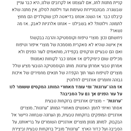
קניית מתנות לחג, אם לעצמנו או לקרובים שלנו, היא כבר עניין
שבשגרה. מבונבוניירות טעימות ועד וילונות לסלון, אין מתנה שלא
קיבלנו כבר. אז השנה אנחנו בדיאטה לכן שוקולדים הם מחוץ
לתמונה. וילונות? לא בשבילנו – אנחנו אלרגיות לאבק…אז מה
נשאר?
ניחשתם נכון: מוצרי טיפוח וקוסמטיקה והרבה בבקשה!
אין אישה שהיא לא סאקרית מוסמכת של מוצרי איפור וטיפוח
ואם הם טבעיים ונרקחים בקפידה, מותאמים לעור הפנים ולא
מכילים שום כימיקלים אז אנחנו כבר לקוחות נאמנות!
אמרתן טבעי אמרתן ערוגות. מותג הקוסמטיקה הטבעי מציע שלל
מוצרים לטיפוח העור תוך הקפדה של תנאים מחמירים של איכות
גבוהה וחומרים אורגניים לחלוטין.
אז מהו "ערוגות" ומי עומד מאחורי המותג המקסים ששומר לנו
על עור הפנים אך גם על הסביבה?
"ערוגות"
– מוצרים אורגניים ברוקחות טבעית
אסתר ואיתי לחמן: האנשים מאחורי המותג "ערוגות"; מוצרים
אורגניים המופקים ברוקחות טבעית, מן הערוגה שבחווה היישר אל
הבקבוק. למותג מגוון מוצרים אורגניים השומרים על בריאותנו, על
הסביבה ועל כדור הארץ. "ערוגות" מוביל ברוקחות טבעית וביצירת