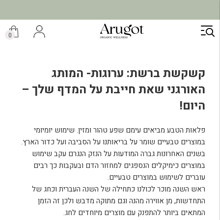
משלוח מהיר תוך 7 ימי עסקים
ילוג
תוכן
0
קשקשת ברשת: ערוגות- המותג
האורגני שאת חייבת על המדף שלך –
היום!
פלאות הטבע מביאים עימם שפע טהור ומזין. שימוש יומיומי
במוצרים טבעיים שומר על בריאותנו על הסביבה ועל כדור הארץ.
בשנים האחרונות גברה המודעות על הנזק הנגרם עקב שימוש
במוצרים כימיקלים הנספגים למחזור הדם ובעקבות כך רבים
עוברים לשימוש במוצרים טבעיים.
ראש השנה מוכר לכולנו כתחילה של השנה העברית וכחג של
התחדשות, מן אווירה מהנה וגם מתוקה מדבש ולכן זה הזמן
המתאים ביותר להתפנק עם מוצרים מיוחדים לחג.