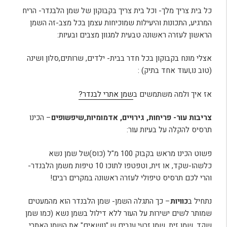
כל בית צריך מלך- וכל בית צריך בקבוקון של שמן הלבנדר- הריח
המרגיע, התכונות והיעילות שמוכיחות עצמן בכל מצב-זה השמן
הראשון לעזרה ראשונה טבעית למגוון מצבים ובעיות:
אצלי מונח בקבוקון בכל חדר בבית- ילדים, שרותים,סלון ושינה
(טוב נו,ועוד אחד בתיק) :
אז איך ולמה משתמשים ב
שמן אתרי לבנדר?
צריבות עור- פריחות, גירויים, אדמומיות,שיפשופים
– הכינו
תרסיס להקלה על בעיות עור:
פשוט הכינו מראש בקבוק 100 מ"ל (כוס)של שמן נשא
כלשהו-שקד, או זית, וטפטפו לתוכו 10 טיפות משמן הלבנדר-
והרי לכם תרסיס טיפולי לעזרה ראשונה במקרים רבים!
נתחיל
ב
כוויות
–
כך התגלה השמן- שמן הלבנדר הוא מהמעטים
שמותר לשים ישירות על העור ללא דילול בשמן נשא (כמו שמן
שקד, שמן זית, שמן זרעי ענבים ש,"נושאים" את השמן האתרי