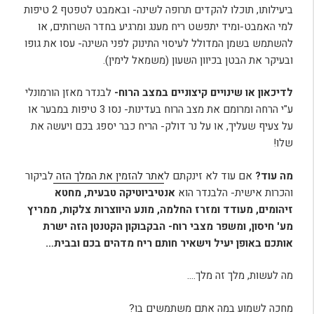
ביעילותו, תוכלו להקדים תרופה לשינה- ובאמבט לטפטף 2 טיפות
למי האמבט-ומיד יתפשט ריח מענג ומרגיע בחדר השרותים, או
להשתמש בשמן המדולל לעיסוי התינוק לפני השינה- עסו את גופו
ובעיקר את הבטן בכיוון השעון (משמאל לימין).
לדיכאון או שינויים קיצוניים במצב הרוח-
לבנדר מאזן הורמונלי
ע"י הרחה ומרומם את מצב הרוח בעדינות- נסו 3 טיפות במבער או
על צעיף שעליך, או על נר דולק- הריח כבר יספג בכם ויעשה את
שלו!
מה עוד?
אם עוד לא זינקתם ל
אתר להזמין את המלך הזה
לביקור
והכרות אישית- הלבנדר הוא
אנטיביוטיקה טבעית, מחטא
זיהומים, מעודד ומזרז החלמה, מונע היווצרות צלקות, ממריץ
מע' חיסון, ומשפר מצבי רוח- הבקבוקון הקטנטן הזה ישרת
אותכם באופן יעיל וישאיר חותם ריח מדהים בכם ובבית…
מה לעשות, מלך זה מלך….
מחכה לשמוע במה אתם משתמשים בו?