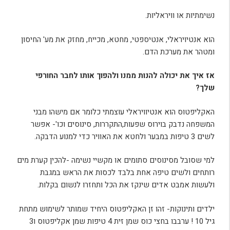
נשימתיות או וויראליות.
הוא אנטיויראלי, אנטיספטי, מחטא, מכייח, מחזק את מע' החיסון
ומטהר את מערכת הדם.
אז איך את יכולה להנות ממנו ולהפוך אותו לחבר החורפי
שלך?
האקליפטוס הוא אנטיוויראלי עוצמתי כלומר אם מישהו מבני
המשפחה נדבק בוירוס שפעות,התקררות, סינוסים וכו'- אפשר
לשים 3 טיפות במבער ולחטא את האוויר כדי למנוע הדבקה.
למי שסובל מסינוסים סתומים או מקשיי נשימה -להכין קערת מים
רותחים ולשים טיפה אחת בלבד לכסות את הראש במגבת
ולעשות אמבט אדים שינקז את הכל ותחזרו לנשום בקלות.
ילדים ותינוקות- זהו זן האקליפטוס היחיד שמותר לשימוש מתחת
גיל 10 ! ערבבו בחצי כוס שמן זית 4 טיפות שמן אקליפטוס ו3