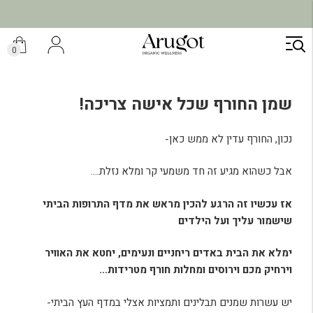
ילוג
תוכן
0
שמן החורף שכל אישה צריכה!
נכון, החורף עדין לא ממש כאן-
אבל כשהוא מגיע זה חד משמעי קר ומלא נזלת….
אז עכשיו זה הרגע להכין מראש את מדף התרופות הביתי
שישמור עליך ועל הילדים
ימלא את הבית באדים ריחניים ונעימים, יחטא את האוויר
וירחיק מכם וירוסים ומחלות חורף מטרידות…
יש עשרות שמנים תבלינים ותמציות אצלי במדף העץ הביתי-