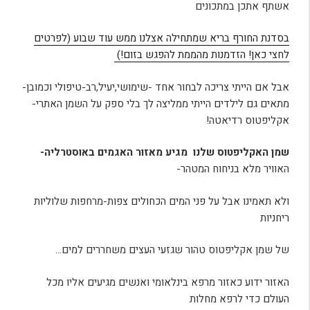
אשתף אתכן במתכונים
בסדנת החורף בריא שמתחילה אצלנו ממש עוד שבוע (לפרטים
לחצי כאן! הזדמנות מהממת להפגש בזום!)
אבל אם הייתי צריכה לבחור אחד -שימושי,יעיל,רב-טיפולי וכמובן-
מתאים גם לילדים הייתי ממליצה לך בלי ספק על השמן האתרי-
אקליפטוס רדיאטה!
שמן האקליפטוס שלנו מגיע מאזור האגמים באוסטרליה-
האוויר מלא בניחוח המטהר-
ולא תאמינו אבל על פני המים הכחולים צפות-מרחפות שלוליות
ריחניות
של שמן אקליפטוס טהור שגזעי העצים משחררים למים…
האזור ידוע כאזור מרפא בינלאומי ואנשים מגיעים אליו מכל
העולם כדי לרפא מחלות