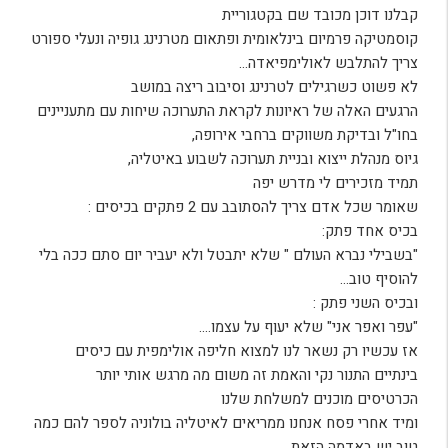
קבלנו דוכן מכובד שם בקטגוריית
קוסמטיקה פרמיום בינלאומית ופתאום מטרנינג גופיה ונעלי ספורט
צריך להתלבש לאולימפיאדה…
לא פשוט כשרגילים לטרנינג וסיבוב ריצה במושב
הרגעים האלה של ראיונות לקראת התערוכה שיחות עם מתעניינים
בחו"ל ובדיקת משווקים ברחבי אירופה,
גיוס מנהלת ייצוא ובניית תערוכה לשבוע באיטליה,
תמיד מזכירים לי מדרש יפה
שאומר שכל אדם צריך להסתובב עם 2 פתקים בכיסים :
בכיס אחד פתק:
"בשבילי נברא העולם " שלא יתבטל ולא יעביר יום סתם ככה בלי
להוסיף טוב…
ובכיס השני פתק :
"עפר ואפר אני" שלא יעוף על עצמו….
אז עכשיו רק נשאר לנו למצוא חליפה אולימפית עם כיסים
בינתיים התנור נקי והאמת זה משום מה מרגש אותי יותר
הכרטיסים מוכנים למשלחת שלנו
ומיד אחרי פסח אנחנו ממריאים לאיטליה בולוניה לספר להם כמה
טוב יש באדמה הזאת