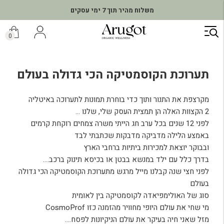
משלוח חינם ברכישה מעל ₪299
ילוג
תוכן
0
תערוכת הקוסמטיקה הכי גדולה בעולם
מקרצפת את התנור ותוך כדי בוחרת תמונות לתערוכה באיטליה
2 הקצוות האלה הן תמצית העסק שלי, שלנו …
לפני 12 שנים בכל ערב חג הייתי משרה צמחים רוקחת קרמים
באמצע הלילה מדביקה מדבקות שכתבתי לבד
ובבוקר יוצאת למכירות ביתיות ברחבי הארץ
בדרך כלל עם ילד במנשא בבטן או בכיסא תינוק ברכב….
לפני חצי שנה קבלנו מייל מרגש מתערוכת הקוסמטיקה הכי גדולה
בעולם
סוג של האולימפיאדה לקוסמטיקה בין לאומית
CosmoProf מי שחי את עולם היופי מחוויר מהזמנה כזו
מזל שאני חיה בעיקר את עולם הניקיונות לפסח….