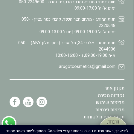
חוות צמחי המרפא ומרכז מבקרים זמרת -
050-2249600
ימים א’-ה’ 09:00-17:00
חנות המותג - מתחם חצר הכפר, קיבוץ כפר עציון -
050-
2220648
ימים א’-ה’ 09:00-19:00 | יום ו’ 09:00-13:00
חנות מותג - אלנבי 34, תל אביב (בתוך מלון ABY) -
050-
2044906
א-ה 09:00-19:00, ו - 10:00-16:00
arugotcosmetics@gmail.com
תקנון אתר
נקודות מכירה
מדיניות שימוש
מדיניות פרטיות
תקנון מועדון לקוחות
.
לידיעתך, באתר ערוגות נעשה שימוש בקבצי Cookies, המשך גלישה באתר מהווה