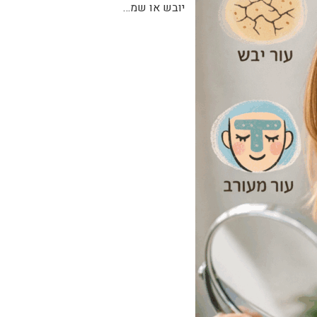
יובש או שמ…