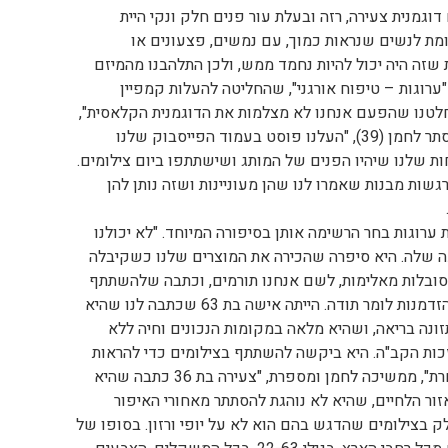
דוגמנית צעירה, רזה ובעלת עור פנים חלק ונקי היית
ת לנשים שנראות כמוך, עם נמשים, פצעונים או
שזה היה יכול להיות נחמד ממש, ולכן התלהבנו מהמיזם
רוגות – טיפוח אורגני", שהחליטה להעלות קמפיין
חלטנו שהפעם אנחנו לא מצלמות את הדוגמנית הקלאסית",
סיפרה בעלת החברה אסתר לחמן (39), "העלנו פוסט בעמוד הפייסבוק שלנו
 שלנו שיהיו הפנים של המותג ושישתתפו ביום צילומים.
גשות מבנות שאמרו לנו שהן מעוניינות ושזה נותן להן
רוגות בחר הרשימה אותן בסיפורה המיוחד. "לא יכולנו
 שלה. היא סיפרה שהכירה את המוצרים שלנו כשקיבלה
ובלות מאלימות, לשם אנחנו תורמים, וכתבה שלהשתתף
בצילומים תהיה עבורה הזדמנות לומר תודה. הייתה אישה בת 63 שכתבה לנו שהיא
 55 בזכות תזונה בריאה, ושהיא מלאה במקומות הנכונים וחיה ללא
זכות הקב"ה. היא ביקשה להשתתף בצילומים כדי להראות
לנערות שאפשר גם אחרת", ממשיכה לחמן ומספרת, "צעירה בת 36 כתבה שהיא
ר הלחיים, שהיא לא נוהגת להסתתר מאחורי האיפור
בצילומים שהדגש בהם הוא לא על יופי ורזון. בסופו של