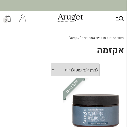
ילוג
תוכן
0
עמוד הבית
מוצרים המתויגים “אקזמה”
אקזמה
%
ה
2
0
ה
נ
ח