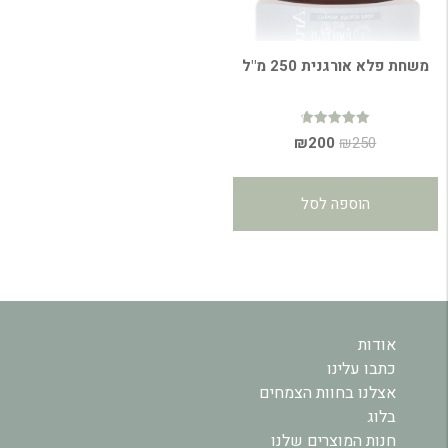
משחת פלא אורגנית 250 מ"ל
דורג
המחיר
המחיר
₪
200
₪
250
4.79
מתוך 5
המקורי
הנוכחי
היה:
הוא:
הוספה לסל
₪200.
₪250.
אודות
כתבו עלינו
אצלנו בחוות הצמחים
בלוג
חנות המוצרים שלנו