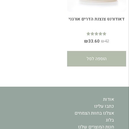
דאודורנט צנצנת הדרים אורגני
דורג
המחיר
המחיר
₪
33.60
₪
42
5.00
מתוך 5
המקורי
הנוכחי
היה:
הוא:
הוספה לסל
₪33.60.
₪42.
אודות
כתבו עלינו
אצלנו בחוות הצמחים
בלוג
חנות המוצרים שלנו