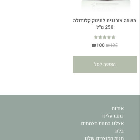
משחה אורגנית לתינוק קלנדולה
250 מ"ל
דורג
המחיר
המחיר
₪
100
₪
125
5.00
מתוך 5
המקורי
הנוכחי
היה:
הוא:
הוספה לסל
₪100.
₪125.
אודות
כתבו עלינו
אצלנו בחוות הצמחים
בלוג
חנות המוצרים שלנו