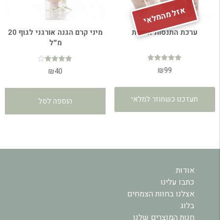
אזל מהמלאי
ערכת התנסות אישית
מיני קרם הגנה אורגני לגוף 20
מ״ל
דורג
₪
99
דורג
₪
40
5.00
4.00
מתוך 5
מתוך 5
תעדכנו כשחוזר למלאי
הוספה לסל
אודות
כתבו עלינו
אצלנו בחוות הצמחים
בלוג
חנות המוצרים שלנו