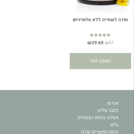
סודה לשתייה ללא אלומיניום
דורג
המחיר
המחיר
₪
29.60
₪
37
5.00
מתוך 5
המקורי
הנוכחי
היה:
הוא:
הוספה לסל
₪29.60.
₪37.
אודות
כתבו עלינו
אצלנו בחוות הצמחים
בלוג
חנות המוצרים שלנו