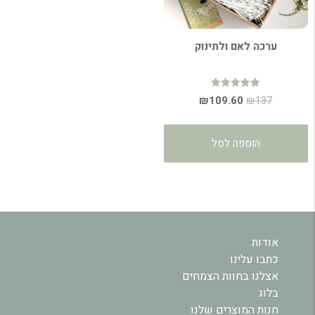
ערכה לאם ולתינוק
דורג
המחיר
המחיר
₪
109.60
₪
137
5.00
מתוך 5
המקורי
הנוכחי
היה:
הוא:
הוספה לסל
₪109.60.
₪137.
אודות
כתבו עלינו
אצלנו בחוות הצמחים
בלוג
חנות המוצרים שלנו