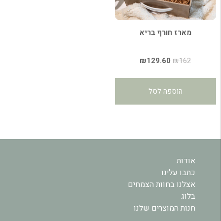
מארז חורף בריא
המחיר
המחיר
₪
129.60
₪
162
המקורי
הנוכחי
היה:
הוא:
הוספה לסל
₪129.60.
₪162.
אודות
כתבו עלינו
אצלנו בחוות הצמחים
בלוג
חנות המוצרים שלנו