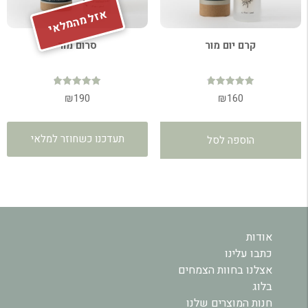
אזל מהמלאי
קרם יום מור
סרום מור
דורג
דורג
₪
190
₪
160
4.90
4.80
מתוך 5
מתוך 5
תעדכנו כשחוזר למלאי
הוספה לסל
אודות
כתבו עלינו
אצלנו בחוות הצמחים
בלוג
חנות המוצרים שלנו