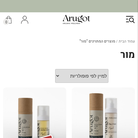
ילוג
תוכן
0
עמוד הבית
מוצרים המתויגים “מור”
מור