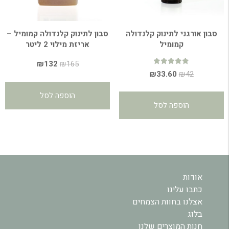
סבון אורגני לתינוק קלנדולה
סבון לתינוק קלנדולה קמומיל –
קמומיל
אריזת מילוי 2 ליטר
המחיר
המחיר
₪
132
₪
165
דורג
המחיר
המחיר
₪
33.60
₪
42
המקורי
הנוכחי
4.99
מתוך 5
המקורי
הנוכחי
היה:
הוא:
הוספה לסל
היה:
הוא:
₪132.
₪165.
הוספה לסל
₪33.60.
₪42.
אודות
כתבו עלינו
אצלנו בחוות הצמחים
בלוג
חנות המוצרים שלנו