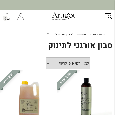
ילוג
תוכן
0
עמוד הבית
מוצרים המתויגים “סבון אורגני לתינוק”
סבון אורגני לתינוק
%
ה
%
ה
2
0
ה
נ
ח
2
0
ה
נ
ח