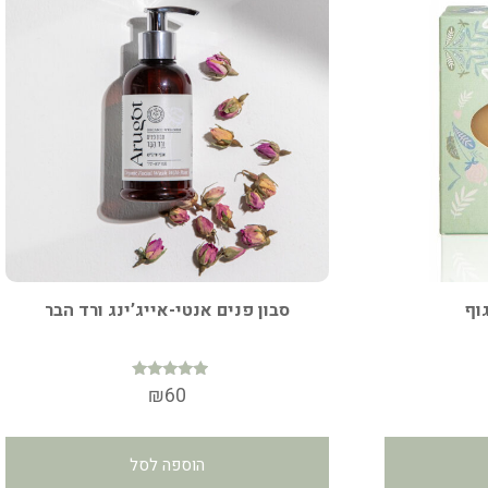
וף
סבון פנים אנטי-אייג’ינג ורד הבר
דורג
₪
60
4.96
מתוך 5
הוספה לסל