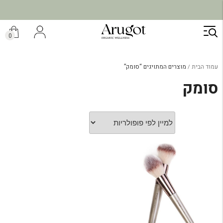
ילוג
תוכן
0
עמוד הבית
מוצרים המתויגים “סומק”
סומק