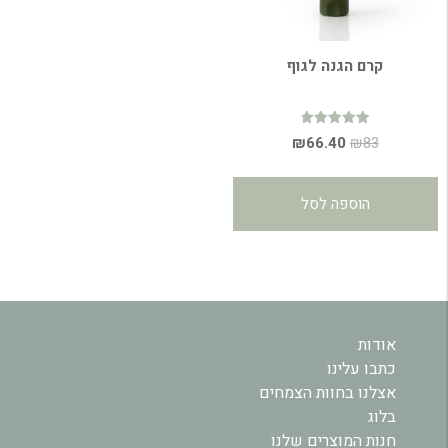
קרם הגנה לגוף
דורג
המחיר
המחיר
₪
66.40
₪
83
4.84
מתוך 5
המקורי
הנוכחי
היה:
הוא:
הוספה לסל
₪66.40.
₪83.
אודות
כתבו עלינו
אצלנו בחוות הצמחים
בלוג
חנות המוצרים שלנו