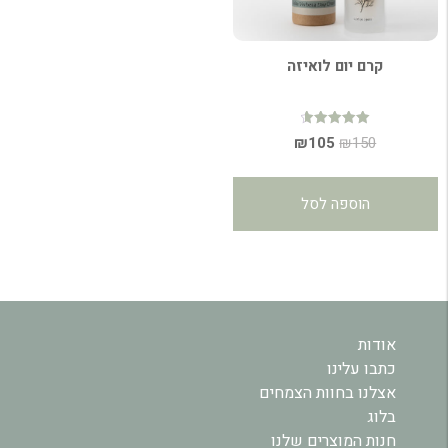
קרם יום לואיזה
דורג
המחיר
המחיר
₪
105
₪
150
4.69
מתוך 5
המקורי
הנוכחי
היה:
הוא:
הוספה לסל
₪105.
₪150.
אודות
כתבו עלינו
אצלנו בחוות הצמחים
בלוג
חנות המוצרים שלנו