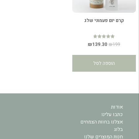
קרם יום פעמוני שלג
דורג
המחיר
המחיר
₪
139.30
₪
199
4.92
מתוך 5
המקורי
הנוכחי
היה:
הוא:
הוספה לסל
₪139.30.
₪199.
אודות
כתבו עלינו
אצלנו בחוות הצמחים
בלוג
חנות המוצרים שלנו