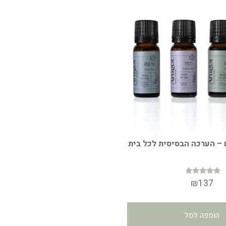
– הערכה הבסיסית לכל בית
דורג
₪
137
4.54
מתוך 5
הוספה לסל