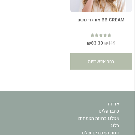
BB CREAM אורגני נושם
דורג
המחיר
המחיר
₪
83.30
₪
119
4.89
מתוך 5
המקורי
הנוכחי
למוצר
היה:
הוא:
זה
בחר אפשרויות
₪83.30.
₪119.
יש
מספר
סוגים.
ניתן
לבחור
את
אודות
האפשרויות
כתבו עלינו
בעמוד
אצלנו בחוות הצמחים
המוצר
בלוג
חנות המוצרים שלנו