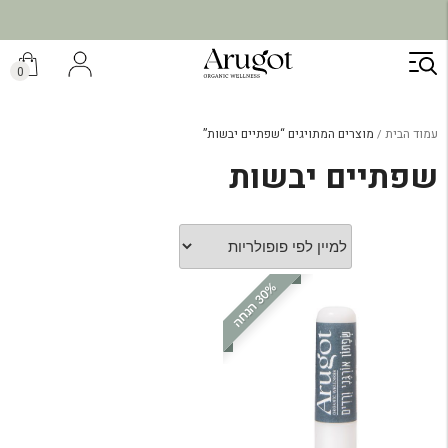
ילוג
תוכן
0
עמוד הבית
מוצרים המתויגים “שפתיים יבשות”
שפתיים יבשות
%
ה
3
0
ה
נ
ח