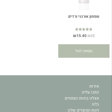
שפתון אורגני ורדים
דורג
המחיר
המחיר
₪
15.40
₪
22
4.96
מתוך 5
המקורי
הנוכחי
היה:
הוא:
הוספה לסל
₪15.40.
₪22.
אודות
כתבו עלינו
אצלנו בחוות הצמחים
בלוג
חנות המוצרים שלנו