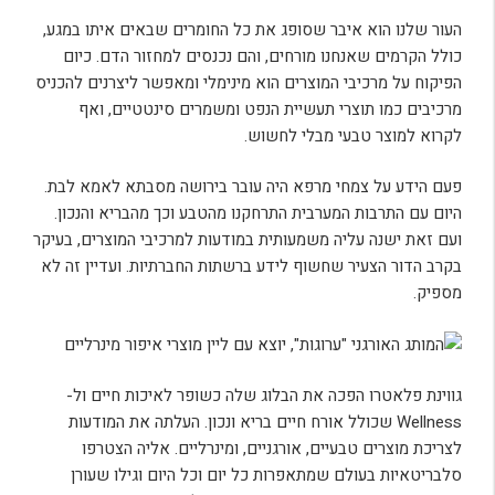
העור שלנו הוא איבר שסופג את כל החומרים שבאים איתו במגע,
כולל הקרמים שאנחנו מורחים, והם נכנסים למחזור הדם. כיום
הפיקוח על מרכיבי המוצרים הוא מינימלי ומאפשר ליצרנים להכניס
מרכיבים כמו תוצרי תעשיית הנפט ומשמרים סינטטיים, ואף
לקרוא למוצר טבעי מבלי לחשוש.
פעם הידע על צמחי מרפא היה עובר בירושה מסבתא לאמא לבת.
היום עם התרבות המערבית התרחקנו מהטבע וכך מהבריא והנכון.
ועם זאת ישנה עליה משמעותית במודעות למרכיבי המוצרים, בעיקר
בקרב הדור הצעיר שחשוף לידע ברשתות החברתיות. ועדיין זה לא
מספיק.
גווינת פלאטרו הפכה את הבלוג שלה כשופר לאיכות חיים ול-
Wellness שכולל אורח חיים בריא ונכון. העלתה את המודעות
לצריכת מוצרים טבעיים, אורגניים, ומינרליים. אליה הצטרפו
סלבריטאיות בעולם שמתאפרות כל יום וכל היום וגילו שעורן