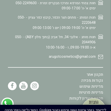
חוות צמחי המרפא ומרכז מבקרים זמרת -
050-2249600
ימים א’-ה’ 09:00-17:00
חנות המותג - מתחם חצר הכפר, קיבוץ כפר עציון -
050-
2220648
ימים א’-ה’ 09:00-19:00 | יום ו’ 09:00-13:00
חנות מותג - אלנבי 34, תל אביב (בתוך מלון ABY) -
050-
2044906
א-ה 09:00-19:00, ו - 10:00-16:00
arugotcosmetics@gmail.com
תקנון אתר
נקודות מכירה
מדיניות שימוש
מדיניות פרטיות
תקנון מועדון לקוחות
.
לידיעתך, באתר ערוגות נעשה שימוש בקבצי Cookies, המשך גלישה באתר מהווה