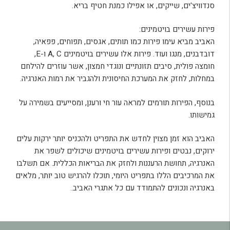
סנדוויצ'ים, שייקים, או אפילו כמנת חטיף בריא.
פירות עשירים בויטמינים:
האביב מביא עימו פירות כמו תותים, אגסים, תפוחים, פפאיה,
דובדבנים, מנגו ועוד. פירות אלו עשירים בויטמינים A, C ו-E,
חומצה פולית, סיבים תזונתיים ונוגדי חמצון, אשר עוזרים להילחם
במחלות, לחזק את המערכת החיסונית ולהגביר את רמות האנרגיה.
בנוסף, הפירות תורמים למראה עור חי ורענן, ומסייעים בשמירה על
גמישותו.
האביב הוא זמן מצוין לחדש את התפריט ולהכניס יותר ירקות עלים
ירוקים, נבטים ופירות עשירים בויטמינים שיכולים לשפר את
האנרגיה, תחושת הרעננות ולחזק את הבריאות הכללית. אם תשלבו
את המרכיבים הללו בתפריט היומי, תוכלו להרגיש טוב יותר, מלאים
באנרגיה ונכונים להתמודד עם כל אתגרי האביב.