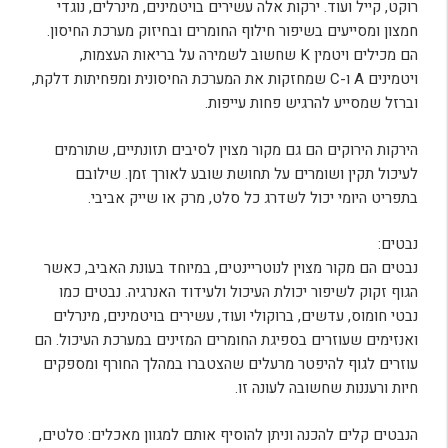
רוקט, קייל ועוד. ירקות אלה עשירים בויטמינים, מינרלים, נוגדי
חמצון ומסייעים בשיפור חילוף החומרים ובחיזוק מערכת החיסון.
הם מכילים ויטמין K שחשוב לשמירה על בריאות העצמות,
ויטמינים A ו-C שמחזקות את המערכת החיסונית ומפחיתות דלקת,
וברזל שמסייע להרגיש פחות עייפות.
הירקות הירוקים הם גם מקור מצוין לסיבים תזונתיים, שתורמים
לעיכול תקין ושומרים על תחושת שובע לאורך זמן. שילובם
בתפריט היומי יכול לשדרג כל סלט, מרק או שייק אביבי.
נבטים:
נבטים הם מקור מצוין לנוטריינטים, במיוחד בעונת האביב, כאשר
הגוף זקוק לשיפור יכולת העיכול ולעידוד האנרגיה. נבטים כמו
נבטי חומוס, עדשים, ברוקולי ועוד, עשירים בויטמינים, מינרלים
ואנזימים שעוזרים בספיגת החומרים המזינים במערכת העיכול. הם
עוזרים לגוף להיפטר מרעלים שהצטברו במהלך החורף ומספקים
חיות ורעננות שחשובה לעונה זו.
הנבטים קלים להכנה וניתן להוסיף אותם למגוון מאכלים: סלטים,