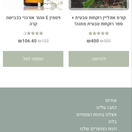
קורס אונליין רוקחות טבעית +
ויטמין E טהור אורגני בכבישה
ספר רוקחות טבעית מתנה!
קרה
דורג
דורג
המחיר
המחיר
המחיר
המחיר
₪
106.40
₪
133
₪
400
₪
500
4.50
5.00
מתוך 5
מתוך 5
המקורי
הנוכחי
המקורי
הנוכחי
היה:
הוא:
היה:
הוא:
לרכישה
הוספה לסל
₪106.40.
₪133.
₪400.
₪500.
אודות
כתבו עלינו
אצלנו בחוות הצמחים
בלוג
חנות המוצרים שלנו