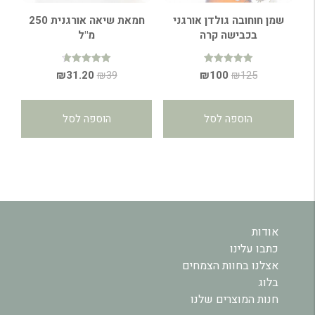
שמן חוחובה גולדן אורגני
חמאת שיאה אורגנית 250
בכבישה קרה
מ"ל
דורג
דורג
המחיר
המחיר
המחיר
המחיר
₪
31.20
₪
39
₪
100
₪
125
4.72
5.00
מתוך 5
מתוך 5
המקורי
הנוכחי
המקורי
הנוכחי
היה:
הוא:
היה:
הוא:
הוספה לסל
הוספה לסל
₪31.20.
₪39.
₪100.
₪125.
אודות
כתבו עלינו
אצלנו בחוות הצמחים
בלוג
חנות המוצרים שלנו