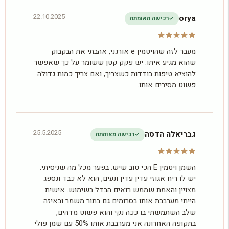
22.10.2025
orya
רכישה מאומתת
מעבר לזה שהויטמין e אורגני, אהבתי את הבקבוק
שהוא מגיע איתו. יש פקק קטן ששומר על כך שאפשר
להוציא טיפות בודדות כשצריך, ואם צריך כמות גדולה
פשוט מסירים אותו.
25.5.2025
גבריאלה הדסה
רכישה מאומתת
השמן ויטמין E הכי טוב שיש. בפער מכל מה שניסיתי.
יש לו ריח אגוזי עדין עדין ונעים, הוא לא כבד ונספג
מצויין והאמת שממש רואים הבדל בשימוש. אישית
הייתי מערבבת אותו בסרומים גם בתור משמר ובאיזה
שלב השתמשתי בו ככה נקי והוא פשוט מדהים,
בתקופה האחרונה אני מערבבת אותו 50% עם שמן פולי