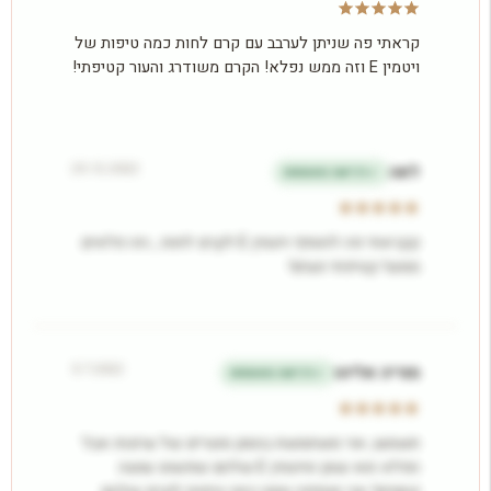
קראתי פה שניתן לערבב עם קרם לחות כמה טיפות של
ויטמין E וזה ממש נפלא! הקרם משודרג והעור קטיפתי!
25.12.2022
לאה
רכישה מאומתת
קקראתי פה להוסיף ויטמין E לקרם לחות , וזה פלאים
ממש! קטיפתי ונעים!
5.7.2022
מוריה אליהו
רכישה מאומתת
תשמעו, אני משתמשת בהמון מוצרים של ערוגות אבל
הפלא הוא שמן הויטמין E שלהם שפשוט עושה