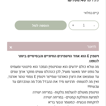
₪
106.40
₪
133
על
דירוגים
המקורי
הנוכחי
של לקוחות
קיים במלאי
היה:
הוא:
₪106.40.
₪133.
כמות
הוספה לסל
של
ויטמין
E
טהור
תיאור
אורגני
ויטמין E הוא אחד הויטמינים החיוניים והבסיסיים ביותר
בכבישה
לגופנו.
קרה
מה שלא כולם יודעים הוא שהויטמין הנמכר הוא סינטטי ומעמיס
על גופנו יותר מאשר מועיל, לכן כהרגלנו עשינו מחקר ארוך שנים
עד שמצאנו את היצרן האורגני שמייצר ויטמין E צמחי טהור אורגני,
ואין מה להשוות- תרגישו מיד את ההבדל מכל מה שהכרתם עד
עכשיו!!!
הויטמין מושלם להעלמת צלקות- במריחה ישירה
למניעת והחלקת קמטים- במריחה ישירה
לרוקחות טבעית- כמשמר טבעי בריא