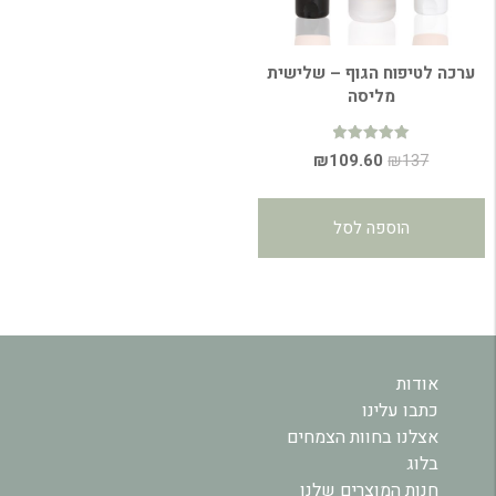
ערכה לטיפוח הגוף – שלישית
מליסה
דורג
המחיר
המחיר
₪
109.60
₪
137
5.00
מתוך 5
המקורי
הנוכחי
היה:
הוא:
הוספה לסל
₪109.60.
₪137.
אודות
כתבו עלינו
אצלנו בחוות הצמחים
בלוג
חנות המוצרים שלנו