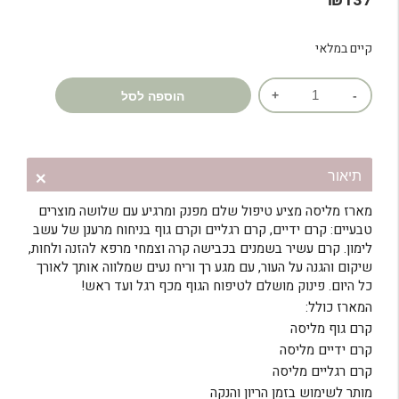
₪
137
דירוגים של
לקוחות
קיים במלאי
כמות
הוספה לסל
של
ערכה
לטיפוח
הגוף
תיאור
-
מארז מליסה מציע טיפול שלם מפנק ומרגיע עם שלושה מוצרים
שלישית
טבעיים: קרם ידיים, קרם רגליים וקרם גוף בניחוח מרענן של עשב
מליסה
לימון. קרם עשיר בשמנים בכבישה קרה וצמחי מרפא להזנה ולחות,
שיקום והגנה על העור, עם מגע רך וריח נעים שמלווה אותך לאורך
כל היום. פינוק מושלם לטיפוח הגוף מכף רגל ועד ראש!
המארז כולל:
קרם גוף מליסה
קרם ידיים מליסה
קרם רגליים מליסה
מותר לשימוש בזמן הריון והנקה