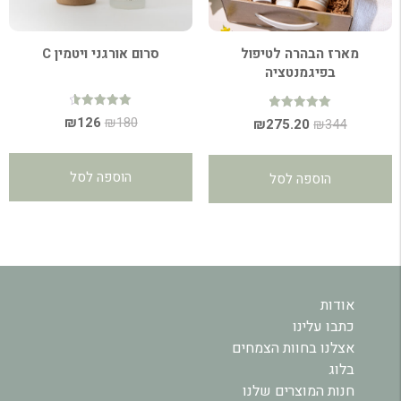
מארז הבהרה לטיפול
סרום אורגני ויטמין C
בפיגמנטציה
דורג
המחיר
המחיר
₪
126
₪
180
דורג
המחיר
המחיר
₪
275.20
₪
344
4.64
5.00
מתוך 5
המקורי
הנוכחי
מתוך 5
המקורי
הנוכחי
היה:
הוא:
היה:
הוא:
הוספה לסל
הוספה לסל
₪126.
₪180.
₪275.20.
₪344.
אודות
כתבו עלינו
אצלנו בחוות הצמחים
בלוג
חנות המוצרים שלנו