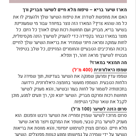
מארז שיער בריא – טיפוח מלא חיים לשיער מבריק ורך
האם את מחפשת לשדרג את טיפוח השיער שלך ולהעניק לו את
כל מה שהוא צריך? המארז הזה נוצר במיוחד עבור מי שמעוניינת
בשיער בריא, מבריק ועם תחושת רכות נעים לאורך כל היום. כל
מוצר במארז נבחר בקפידה כדי להעניק לשיערך הזנה מקסימלית,
לחות עמוקה ומראה חיוני שמחזיר את בריאות השיער שלך לחיים.
בזכות המרכיבים הטבעיים והחומרים המזינים, כל שלב בטיפול
מבטיח לשיערך מראה זוהר, רך ונפלא.
מה תמצאי במארז?
שמפו היאלורונית
(400 מ"ל)
שמפו עדין ומרענן שמנקה את השיער בעדינות, תוך שמירה על
הלחות הטבעית. השמפו מועשר בחומצה היאלורונית, הידועה
בתכונותיה לשמור על לחות בעור ובשיער, והוא מעניק לשיער
תחושת רכות ומרקם מבריק. השיער יוצא נקי, רך ונעים למגע, מוכן
לקבל את שאר שלבי הטיפוח.
סרום הזנה לשיער
(100 מ"ל)
סרום מרוכז לשיער שמזין ומחייה את השיער היבש והפגום. הוא
מעניק לשיער ברק טבעי, משפר את המרקם ויוצר מראה שיער
מלא חיים. הסרום מצוין לשימוש יומיומי, והוא מווסת את בריאות
השיער על ידי שמירה על גמישותו ומונע קצוות מפוצלים. השיער