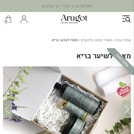
משלוח מהיר תוך 7 ימי עסקים
ילוג
תוכן
0
עמוד הבית
מארזי מתנה ופינוקים
מארז לשיער בריא
מארז לשיער בריא
0
%
ה
נ
ח
2
ה