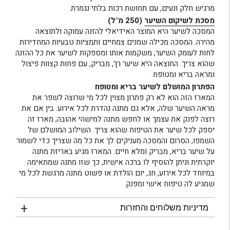
מרגיש חלק ונעים, עם תחושת רכות בלתי נגמרת.
מסכת לשיקום השיער
(250 מ"ל)
המסכה לשיער היא המוצר האידיאלי להזנה עמוקה ולתוצאה
מהירה. המסכה מכילה שמנים צמחיים ותמציות טבעיות המחדירות
לחות לעומק השיער, משקמות אותו ומספקות לשיער את כל ההזנה
שהוא צריך. התוצאה היא שיער רך, מבריק, עם פחות קצוות פיצול
ומראה בריא ומטופח.
הפתרון המושלם לשיער בריא ומטופח
המארז הזה הוא לא רק פתרון מצוין לכל מי שרוצה לשפר את
מראה השיער שלה, אלא גם מתנה נהדרת לכל אירוע. בין אם את
רוצה לפנק את עצמך או לחפש מתנה למישהי אהובה, מארז זה
יספק לכל שיער את הטיפוח שהוא צריך. השילוב המושלם של
השמפו, הסרום והמסכה מעניקים לך את כל מה שצריך כדי לשמור
על שיער בריא, מבריק ומלא חיים. המארז מגיע באריזת מתנה
יוקרתית וניתן להוסיף לו ברכה אישית, כך שזו מתנה שמתאימה
במיוחד לכל אירוע, חג, יום הולדת או פשוט מתנה מרגשת לכל מי
שמגיע לה טיפוח אישי ומפנק.
מדיניות משלוחים והחזרות