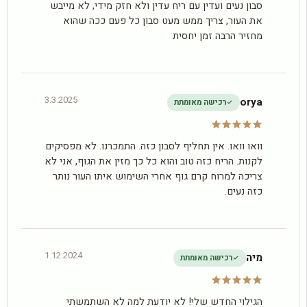
סבון נעים ועדין עם ריח עדין ולא חזק מידי, לא מייבש
את העור, צריך ממש מעט סבון כל פעם ככה שהוא
מחזיר הרבה זמן יחסית
3.3.2025
orya
רכישה מאומתת
וואו וואו. אין תחליף לסבון כזה. התמכרנו. לא מפסיקים
לקנות. הריח כזה טוב והוא כל כך מזין את הגוף, אני לא
צריכה למרוח קרם גוף אחרי השימוש איתו העור נותר
כזה נעים.
1.12.2024
מיה
רכישה מאומתת
הגילוי החדש שלי! לא יודעת למה לא השתמשתי