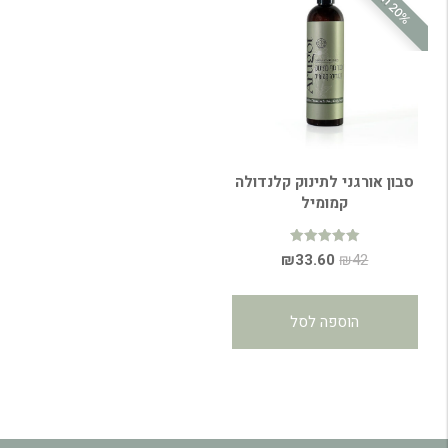
2
ה
סבון אורגני לתינוק קלנדולה
קמומיל
דורג
המחיר
המחיר
₪
33.60
₪
42
4.99
מתוך 5
המקורי
הנוכחי
היה:
הוא:
הוספה לסל
₪33.60.
₪42.