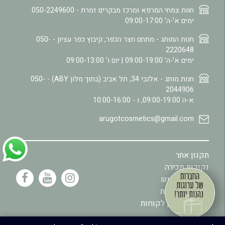
חוות צמחי המרפא ומרכז מבקרים זמרת -
050-2249600
ימים א’-ה’ 09:00-17:00
חנות המותג - מתחם חצר הכפר, קיבוץ כפר עציון -
050-
2220648
ימים א’-ה’ 09:00-19:00 | יום ו’ 09:00-13:00
חנות מותג - אלנבי 34, תל אביב (בתוך מלון ABY) -
050-
2044906
א-ה 09:00-19:00, ו - 10:00-16:00
arugotcosmetics@gmail.com
תקנון אתר
נקודות מכירה
מדיניות שימוש
.
מדיניות פרטיות
תקנון מועדון לקוחות