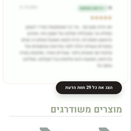
12.10.2024
לי
רכישה מאומתת
ואו איזה סבון גוף… עד כה השתמשתי בוורד דמשק
הנפלא עד שקיבלתי המלצה על הסבון הזה. מהרגע
הראשון התמכרתי, הריח פשוט משגע! מנסיון רב שנים
במוצרים טבעיים יכולה לומר בוודאות שהסבונים של
ערוגות הם הטובים ביותר. עשירים מאוד, מפנקים בצורה
מדהימה, תחושת רכות מלטפת בכל מקלחת. ממליצה
בחום רב!
הצג את כל 29 חוות הדעת
מוצרים משודרגים