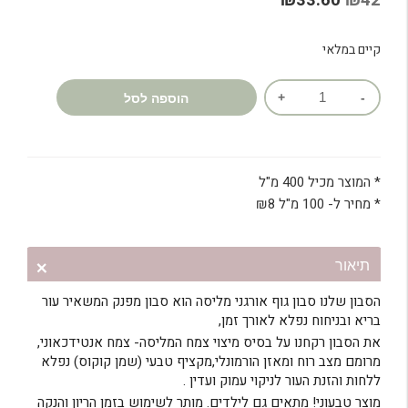
₪
33.60
₪
42
דירוגים של
המקורי
הנוכחי
לקוחות
קיים במלאי
היה:
הוא:
₪33.60.
₪42.
כמות
הוספה לסל
של
סבון
גוף
אורגני
* המוצר מכיל 400 מ"ל
מליסה
* מחיר ל- 100 מ"ל
8
₪
תיאור
הסבון שלנו סבון גוף אורגני מליסה הוא סבון מפנק המשאיר עור
בריא ובניחוח נפלא לאורך זמן,
את הסבון רקחנו על בסיס מיצוי צמח המליסה- צמח אנטידכאוני,
מרומם מצב רוח ומאזן הורמונלי,מקציף טבעי (שמן קוקוס) נפלא
ללחות והזנת העור לניקוי עמוק ועדין .
מוצר טבעוני! מתאים גם לילדים. מותר לשימוש בזמן הריון והנקה