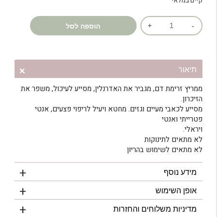
קיים במלאי
כמות
הוספה לסל
של
שמן
אתרי
רוזמרין
תיאור
ממריץ זרימת דם, מגביר את האדרנלין, מסייע לעיכול, משפר את
הזיכרון.
מסייע לכאבי מעיים וגזים. מחטא ויעיל לריפוי פצעים, אנטי
פטרייתי ואנטי
ויראלי.
לא מתאים לתינוקות
לא מתאים לשימוש בהריון
מידע נוסף
אופן השימוש
מדיניות משלוחים והחזרות