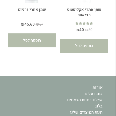
שמן אתרי אקליפטוס
שמן אתרי גרניום
רדיאטה
המחיר
המחיר
₪
45.60
₪
57
דורג
המחיר
המחיר
₪
40
₪
50
המקורי
הנוכחי
5.00
מתוך 5
המקורי
הנוכחי
היה:
הוא:
הוספה לסל
היה:
הוא:
₪45.60.
₪57.
הוספה לסל
₪40.
₪50.
אודות
כתבו עלינו
אצלנו בחוות הצמחים
בלוג
חנות המוצרים שלנו