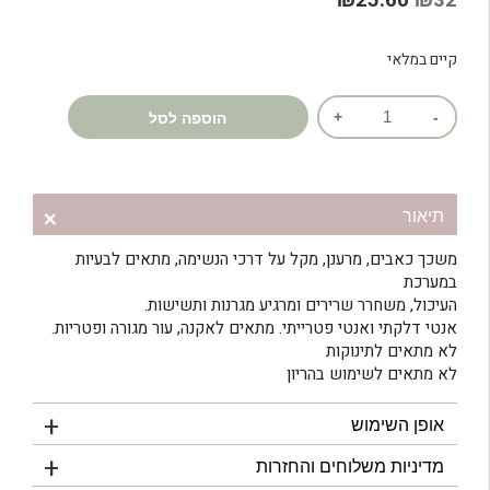
₪
25.60
₪
32
דירוגים של
המקורי
הנוכחי
לקוחות
קיים במלאי
היה:
הוא:
₪25.60.
₪32.
כמות
הוספה לסל
של
שמן
אתרי
מנטה
תיאור
משכך כאבים, מרענן, מקל על דרכי הנשימה, מתאים לבעיות
במערכת
העיכול, משחרר שרירים ומרגיע מגרנות ותשישות.
אנטי דלקתי ואנטי פטרייתי. מתאים לאקנה, עור מגורה ופטריות.
לא מתאים לתינוקות
לא מתאים לשימוש בהריון
אופן השימוש
מדיניות משלוחים והחזרות